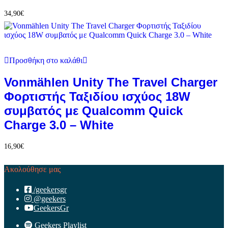
34,90
€
Προσθήκη στο καλάθι
Vonmählen Unity The Travel Charger
Φορτιστής Ταξιδίου ισχύος 18W
συμβατός με Qualcomm Quick
Charge 3.0 – White
16,90
€
Ακολούθησε μας
/geekersgr
@geekers
GeekersGr
Geekers Playlist