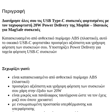
Delivery
ισχύος
Περιγραφή
20W
quantity
Διατήρησε όλες σου τις USB Type-C συσκευές φορτισμένες με
τον ταχυφορτιστή 20W Power Delivery της Mophie – Ιδανικός
για MagSafe συσκευές
Κατασκευασμένο από ανθεκτικό πυρίμαχο ABS (πλαστικό), αυτό
το οικιακό USB-C φορτιστάκι προσφέρει αξιόπιστη και γρήγορη
φόρτιση των συσκευών σου. Υποστηρίζει Power Delivery για
ταχεία φόρτιση USB-C συσκευών
Ξεχωρίζει γιατί:
είναι κατασκευασμένο από ανθεκτικό πυρίμαχο ABS
(πλαστικό)
προσφέρει αξιόπιστη και γρήγορη φόρτιση των συσκευών
σου χάρη στην έξοδο των 20W
είναι μικρός και πανάλαφρος ταυτόχρονα ώστε να τον έχεις
μαζί σου όποτε χρειαστεί
με ενσωματωμένη προστασία υπερθέρμανσης και
υπερφόρτισης