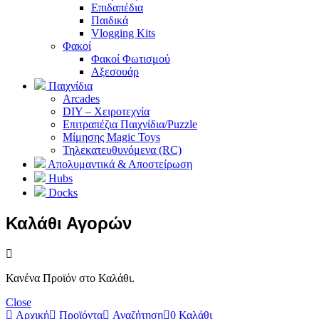
Επιδαπέδια
Παιδικά
Vlogging Kits
Φακοί
Φακοί Φωτισμού
Αξεσουάρ
Παιχνίδια
Arcades
DIY – Χειροτεχνία
Επιτραπέζια Παιχνίδια/Puzzle
Μίμησης Magic Toys
Τηλεκατευθυνόμενα (RC)
Απολυμαντικά & Αποστείρωση
Hubs
Docks
Καλάθι Αγορών
Κανένα Προϊόν στο Καλάθι.
Close
Αρχική
Προϊόντα
Αναζήτηση
0
Καλάθι