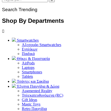
Search Trending
Shop By Departments
Smartwatches
Αξεσουάρ Smartwatches
Ενηλίκων
Παιδικά
Θήκες & Προστασία
AirPods
Laptops
Smartphones
Tablets
Τσάντες και Σακίδια
Έξυπνα Παιχνίδια & Δώρα
Augmented Reality
Τηλεκατευθυνόμενα (RC)
Gift Ideas
Magic Toys
Retro Παιχνίδια