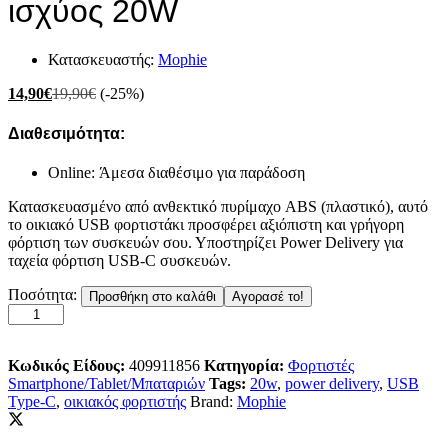
ισχύος 20W
Κατασκευαστής:
Mophie
14,90
€
19,90
€
(-25%)
Διαθεσιμότητα:
Online: Άμεσα διαθέσιμο για παράδοση
Κατασκευασμένο από ανθεκτικό πυρίμαχο ABS (πλαστικό), αυτό
το οικιακό USB φορτιστάκι προσφέρει αξιόπιστη και γρήγορη
φόρτιση των συσκευών σου. Υποστηρίζει Power Delivery για
ταχεία φόρτιση USB-C συσκευών.
Mophie
Ποσότητα:
Προσθήκη στο καλάθι
Αγορασέ το!
Essentials
Power
Adapter
USB-
Κωδικός Είδους:
409911856
Κατηγορία:
Φορτιστές
C
Smartphone/Tablet/Μπαταριών
Tags:
20w
,
power delivery
,
USB
Οικιακός
Type-C
,
οικιακός φορτιστής
Brand:
Mophie
φορτιστής
Power