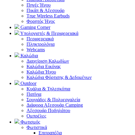
Πηγές Ήχου
Πικάπ & Αξεσουάρ
Τrue Wireless Earbuds
Φορητός Ήχος
Gaming Corner
Υπολογιστές & Περιφερειακά
Περιφερειακά
Πληκτρολόγια
Webcams
Καλώδια
Διαχείριση Καλωδίων
Καλώδια Εικόνας
Καλώδια Ήχου
Καλώδια Φόρτισης & Δεδομένων
Outdoor
Κυάλια & Τηλεσκόπια
Πατίνια
Σουγιάδες & Πολυεργαλεία
Διάφορα Αξεσουάρ Camping
Αξεσουάρ Ποδηλάτου
Ομπρέλες
Φωτισμός
Φωτιστικά
Επιτραπέζια