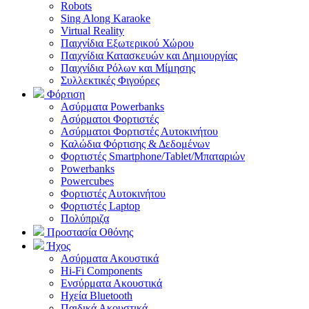
Robots
Sing Along Karaoke
Virtual Reality
Παιχνίδια Εξωτερικού Χώρου
Παιχνίδια Κατασκευών και Δημιουργίας
Παιχνίδια Ρόλων και Μίμησης
Συλλεκτικές Φιγούρες
Φόρτιση
Ασύρματα Powerbanks
Aσύρματοι Φορτιστές
Ασύρματοι Φορτιστές Αυτοκινήτου
Καλώδια Φόρτισης & Δεδομένων
Φορτιστές Smartphone/Tablet/Μπαταριών
Powerbanks
Powercubes
Φορτιστές Αυτοκινήτου
Φορτιστές Laptop
Πολύπριζα
Προστασία Οθόνης
Ήχος
Ασύρματα Ακουστικά
Hi-Fi Components
Ενσύρματα Ακουστικά
Ηχεία Bluetooth
Παιδικά Ακουστικά