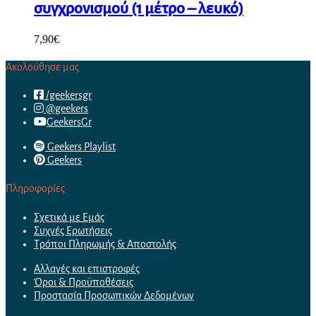
συγχρονισμού (1 μέτρο – λευκό)
7,90
€
Ακολούθησε μας
/geekersgr
@geekers
GeekersGr
Geekers Playlist
Geekers
Πληροφορίες
Σχετικά με Εμάς
Συχνές Ερωτήσεις
Τρόποι Πληρωμής & Αποστολής
Αλλαγές και επιστροφές
Όροι & Προϋποθέσεις
Προστασία Προσωπικών Δεδομένων