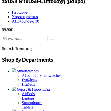
2xUSB & 1xUSB-C υποδοχή (μαύρο)
Περιγραφή
Χαρακτηριστικά
Αξιολογήσεις (0)
59,90
€
Search Trending
Shop By Departments
Smartwatches
Αξεσουάρ Smartwatches
Ενηλίκων
Παιδικά
Θήκες & Προστασία
AirPods
Laptops
Smartphones
Tablets