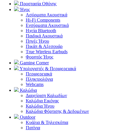
Προστασία Οθόνης
Ήχος
Ασύρματα Ακουστικά
Hi-Fi Components
Ενσύρματα Ακουστικά
Ηχεία Bluetooth
Παιδικά Ακουστικά
Πηγές Ήχου
Πικάπ & Αξεσουάρ
Τrue Wireless Earbuds
Φορητός Ήχος
Gaming Corner
Υπολογιστές & Περιφερειακά
Περιφερειακά
Πληκτρολόγια
Webcams
Καλώδια
Διαχείριση Καλωδίων
Καλώδια Εικόνας
Καλώδια Ήχου
Καλώδια Φόρτισης & Δεδομένων
Outdoor
Κυάλια & Τηλεσκόπια
Πατίνια