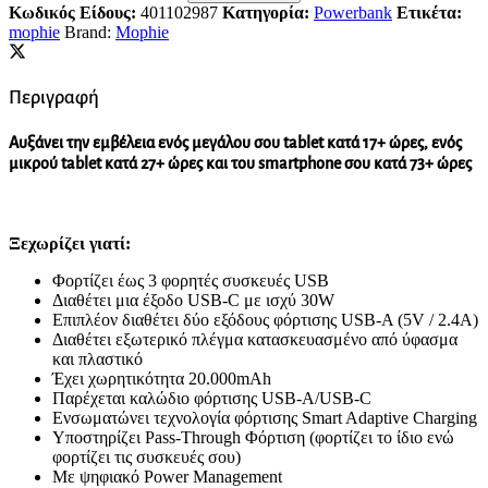
Κωδικός Είδους:
401102987
Κατηγορία:
Powerbank
Ετικέτα:
mophie
Brand:
Mophie
Περιγραφή
Αυξάνει την εμβέλεια ενός μεγάλου σου tablet κατά 17+ ώρες, ενός
μικρού tablet κατά 27+ ώρες και του smartphone σου κατά 73+ ώρες
Ξεχωρίζει γιατί:
Φορτίζει έως 3 φορητές συσκευές USB
Διαθέτει μια έξοδο USB-C με ισχύ 30W
Επιπλέον διαθέτει δύο εξόδους φόρτισης USB-A (5V / 2.4A)
Διαθέτει εξωτερικό πλέγμα κατασκευασμένο από ύφασμα
και πλαστικό
Έχει χωρητικότητα 20.000mAh
Παρέχεται καλώδιο φόρτισης USB-A/USB-C
Ενσωματώνει τεχνολογία φόρτισης Smart Adaptive Charging
Υποστηρίζει Pass-Through Φόρτιση (φορτίζει το ίδιο ενώ
φορτίζει τις συσκευές σου)
Με ψηφιακό Power Management