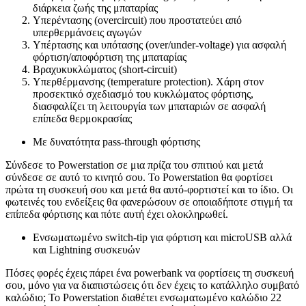
διάρκεια ζωής της μπαταρίας
Υπερέντασης (overcircuit) που προστατεύει από
υπερθερμάνσεις αγωγών
Υπέρτασης και υπότασης (over/under-voltage) για ασφαλή
φόρτιση/αποφόρτιση της μπαταρίας
Βραχυκυκλώματος (short-circuit)
Υπερθέρμανσης (temperature protection). Χάρη στον
προσεκτικό σχεδιασμό του κυκλώματος φόρτισης,
διασφαλίζει τη λειτουργία των μπαταριών σε ασφαλή
επίπεδα θερμοκρασίας
Με δυνατότητα pass-through φόρτισης
Σύνδεσε το Powerstation σε μια πρίζα του σπιτιού και μετά
σύνδεσε σε αυτό το κινητό σου. Το Powerstation θα φορτίσει
πρώτα τη συσκευή σου και μετά θα αυτό-φορτιστεί και το ίδιο. Οι
φωτεινές του ενδείξεις θα φανερώσουν σε οποιαδήποτε στιγμή τα
επίπεδα φόρτισης και πότε αυτή έχει ολοκληρωθεί.
Ενσωματωμένο switch-tip για φόρτιση και microUSB αλλά
και Lightning συσκευών
Πόσες φορές έχεις πάρει ένα powerbank να φορτίσεις τη συσκευή
σου, μόνο για να διαπιστώσεις ότι δεν έχεις το κατάλληλο συμβατό
καλώδιο; Το Powerstation διαθέτει ενσωματωμένο καλώδιο 22