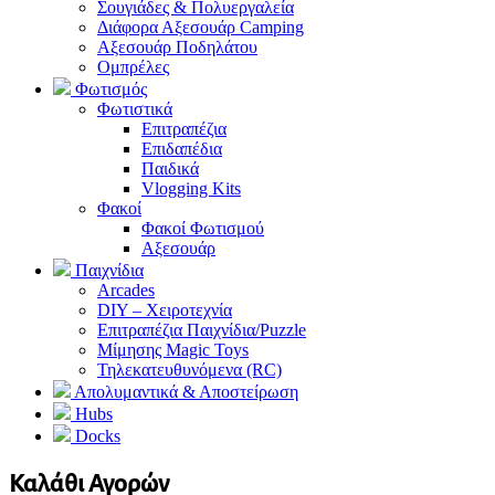
Σουγιάδες & Πολυεργαλεία
Διάφορα Αξεσουάρ Camping
Αξεσουάρ Ποδηλάτου
Ομπρέλες
Φωτισμός
Φωτιστικά
Επιτραπέζια
Επιδαπέδια
Παιδικά
Vlogging Kits
Φακοί
Φακοί Φωτισμού
Αξεσουάρ
Παιχνίδια
Arcades
DIY – Χειροτεχνία
Επιτραπέζια Παιχνίδια/Puzzle
Μίμησης Magic Toys
Τηλεκατευθυνόμενα (RC)
Απολυμαντικά & Αποστείρωση
Hubs
Docks
Καλάθι Αγορών