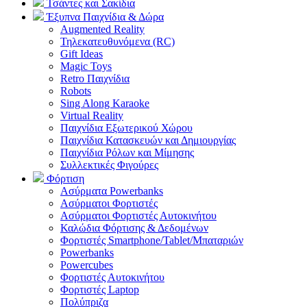
Τσάντες και Σακίδια
Έξυπνα Παιχνίδια & Δώρα
Augmented Reality
Τηλεκατευθυνόμενα (RC)
Gift Ideas
Magic Toys
Retro Παιχνίδια
Robots
Sing Along Karaoke
Virtual Reality
Παιχνίδια Εξωτερικού Χώρου
Παιχνίδια Κατασκευών και Δημιουργίας
Παιχνίδια Ρόλων και Μίμησης
Συλλεκτικές Φιγούρες
Φόρτιση
Ασύρματα Powerbanks
Aσύρματοι Φορτιστές
Ασύρματοι Φορτιστές Αυτοκινήτου
Καλώδια Φόρτισης & Δεδομένων
Φορτιστές Smartphone/Tablet/Μπαταριών
Powerbanks
Powercubes
Φορτιστές Αυτοκινήτου
Φορτιστές Laptop
Πολύπριζα