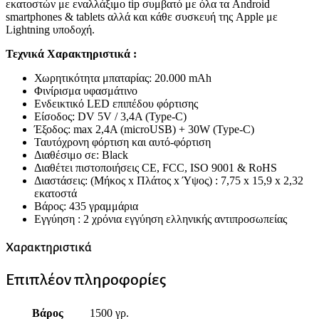
εκατοστών με εναλλάξιμο tip συμβατό με όλα τα Android
smartphones & tablets αλλά και κάθε συσκευή της Apple με
Lightning υποδοχή.
Τεχνικά Χαρακτηριστικά :
Χωρητικότητα μπαταρίας: 20.000 mAh
Φινίρισμα υφασμάτινο
Ενδεικτικό LED επιπέδου φόρτισης
Είσοδος: DV 5V / 3,4A (Type-C)
Έξοδος: max 2,4A (microUSB) + 30W (Type-C)
Ταυτόχρονη φόρτιση και αυτό-φόρτιση
Διαθέσιμο σε: Black
Διαθέτει πιστοποιήσεις CE, FCC, ISO 9001 & RoHS
Διαστάσεις: (Μήκος x Πλάτος x Ύψος) : 7,75 x 15,9 x 2,32
εκατοστά
Βάρος: 435 γραμμάρια
Εγγύηση : 2 χρόνια εγγύηση ελληνικής αντιπροσωπείας
Χαρακτηριστικά
Επιπλέον πληροφορίες
Βάρος
1500 γρ.