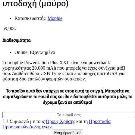
υποδοχή (μαύρο)
Κατασκευαστής:
Mophie
59,90
€
Διαθεσιμότητα:
Online: Εξαντλημένο
Το mophie Powerstation Plus XXL είναι ένα powerbank
χωρητικότητας 20.000 mAh που μπορείς να έχεις συνέχεια μαζί
σου. Διαθέτει θύρα USB Type-C και 2 υποδοχές microUSB για
φόρτιση δύο επιπλέον φορητών συσκευών.
Το προϊόν αυτό δεν υπάρχει σε στοκ αυτή τη στιγμή. Mπορείτε να
συμπληρώσετε το email σας και θα ειδοποιηθείτε αυτόματα μόλις το
έχουμε ξανά σε απόθεμα!
Συμφωνώ με τους
Όρους Χρήσης
και τη
Προστασία
Προσωπικών Δεδομένων
Ενημέρωσέ με!