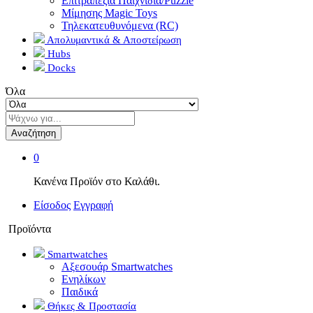
Επιτραπέζια Παιχνίδια/Puzzle
Μίμησης Magic Toys
Τηλεκατευθυνόμενα (RC)
Απολυμαντικά & Αποστείρωση
Hubs
Docks
Όλα
Αναζήτηση
0
Κανένα Προϊόν στο Καλάθι.
Είσοδος
Εγγραφή
Προϊόντα
Smartwatches
Αξεσουάρ Smartwatches
Ενηλίκων
Παιδικά
Θήκες & Προστασία