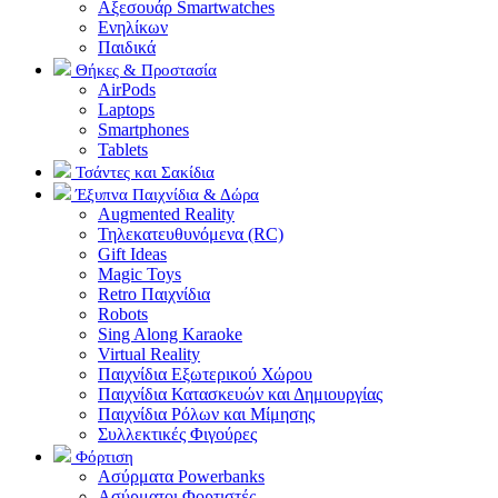
Αξεσουάρ Smartwatches
Ενηλίκων
Παιδικά
Θήκες & Προστασία
AirPods
Laptops
Smartphones
Tablets
Τσάντες και Σακίδια
Έξυπνα Παιχνίδια & Δώρα
Augmented Reality
Τηλεκατευθυνόμενα (RC)
Gift Ideas
Magic Toys
Retro Παιχνίδια
Robots
Sing Along Karaoke
Virtual Reality
Παιχνίδια Εξωτερικού Χώρου
Παιχνίδια Κατασκευών και Δημιουργίας
Παιχνίδια Ρόλων και Μίμησης
Συλλεκτικές Φιγούρες
Φόρτιση
Ασύρματα Powerbanks
Aσύρματοι Φορτιστές