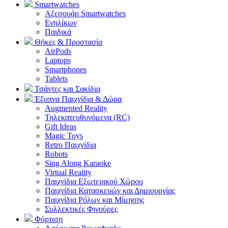
Smartwatches
Αξεσουάρ Smartwatches
Ενηλίκων
Παιδικά
Θήκες & Προστασία
AirPods
Laptops
Smartphones
Tablets
Τσάντες και Σακίδια
Έξυπνα Παιχνίδια & Δώρα
Augmented Reality
Τηλεκατευθυνόμενα (RC)
Gift Ideas
Magic Toys
Retro Παιχνίδια
Robots
Sing Along Karaoke
Virtual Reality
Παιχνίδια Εξωτερικού Χώρου
Παιχνίδια Κατασκευών και Δημιουργίας
Παιχνίδια Ρόλων και Μίμησης
Συλλεκτικές Φιγούρες
Φόρτιση