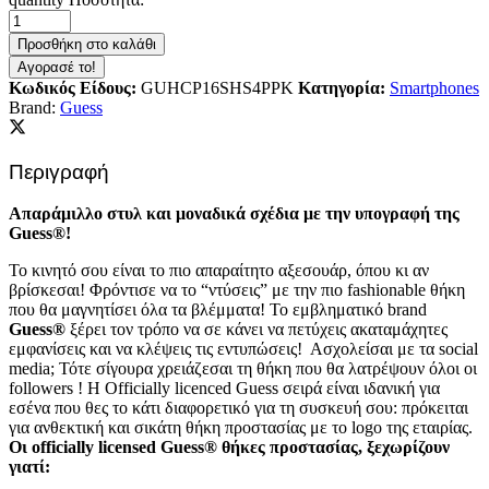
Προσθήκη στο καλάθι
Αγορασέ το!
Κωδικός Είδους:
GUHCP16SHS4PPK
Κατηγορία:
Smartphones
Brand:
Guess
Περιγραφή
Απαράμιλλο στυλ και μοναδικά σχέδια με την υπογραφή της
Guess®!
Το κινητό σου είναι το πιο απαραίτητο αξεσουάρ, όπου κι αν
βρίσκεσαι! Φρόντισε να το “ντύσεις” με την πιο fashionable θήκη
που θα μαγνητίσει όλα τα βλέμματα! Το εμβληματικό brand
Guess®
ξέρει τον τρόπο να σε κάνει να πετύχεις ακαταμάχητες
εμφανίσεις και να κλέψεις τις εντυπώσεις!
Ασχολείσαι με τα social
media; Τότε σίγουρα χρειάζεσαι τη θήκη που θα λατρέψουν όλοι οι
followers ! Η Officially licenced Guess σειρά είναι ιδανική για
εσένα που θες το κάτι διαφορετικό για τη συσκευή σου: πρόκειται
για ανθεκτική και σικάτη θήκη προστασίας με το logo της εταιρίας.
Οι officially licensed Guess® θήκες προστασίας, ξεχωρίζουν
γιατί: