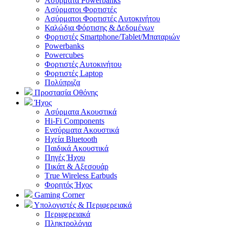
Ασύρματα Powerbanks
Aσύρματοι Φορτιστές
Ασύρματοι Φορτιστές Αυτοκινήτου
Καλώδια Φόρτισης & Δεδομένων
Φορτιστές Smartphone/Tablet/Μπαταριών
Powerbanks
Powercubes
Φορτιστές Αυτοκινήτου
Φορτιστές Laptop
Πολύπριζα
Προστασία Οθόνης
Ήχος
Ασύρματα Ακουστικά
Hi-Fi Components
Ενσύρματα Ακουστικά
Ηχεία Bluetooth
Παιδικά Ακουστικά
Πηγές Ήχου
Πικάπ & Αξεσουάρ
Τrue Wireless Earbuds
Φορητός Ήχος
Gaming Corner
Υπολογιστές & Περιφερειακά
Περιφερειακά
Πληκτρολόγια