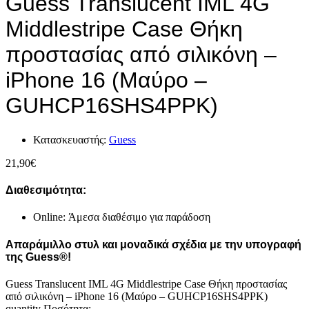
Guess Translucent IML 4G
Middlestripe Case Θήκη
προστασίας από σιλικόνη –
iPhone 16 (Μαύρο –
GUHCP16SHS4PPK)
Κατασκευαστής:
Guess
21,90
€
Διαθεσιμότητα:
Online: Άμεσα διαθέσιμο για παράδοση
Απαράμιλλο στυλ και μοναδικά σχέδια με την υπογραφή
της
Guess®
!
Guess Translucent IML 4G Middlestripe Case Θήκη προστασίας
από σιλικόνη – iPhone 16 (Μαύρο – GUHCP16SHS4PPK)
quantity
Ποσότητα: