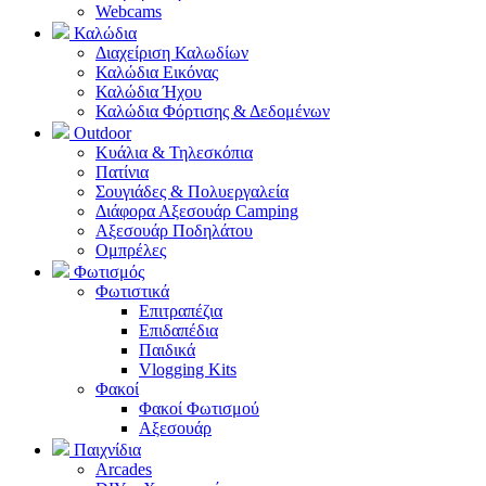
Webcams
Καλώδια
Διαχείριση Καλωδίων
Καλώδια Εικόνας
Καλώδια Ήχου
Καλώδια Φόρτισης & Δεδομένων
Outdoor
Κυάλια & Τηλεσκόπια
Πατίνια
Σουγιάδες & Πολυεργαλεία
Διάφορα Αξεσουάρ Camping
Αξεσουάρ Ποδηλάτου
Ομπρέλες
Φωτισμός
Φωτιστικά
Επιτραπέζια
Επιδαπέδια
Παιδικά
Vlogging Kits
Φακοί
Φακοί Φωτισμού
Αξεσουάρ
Παιχνίδια
Arcades