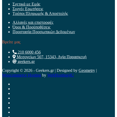
Σχετικά με Εμάς
Συχνές Ερωτήσεις
Τρόποι Πληρωμής & Αποστολής
Αλλαγές και επιστροφές
Όροι & Προϋποθέσεις
Προστασία Προσωπικών Δεδομένων
Βρείτε μας
210 6000 456
Μεσογείων 507, 15343, Αγία Παρασκευή
geekers.gr
Copyright © 2026 - Geekers.gr | Designed by
Geometry
|
Woocommerce Hosting
by
WebHosting|4U