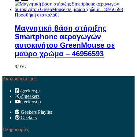
Προσθήκη στο καλάθι
Μαγνητική βάση στήριξης
Smartphone αεραγωγών
αυτοκινήτου GreenMouse σε
μαύρο χρώμα – 46956593
9,95
€
Ακολούθησε μας
/geekersgr
@geekers
GeekersGr
Geekers Playlist
Geekers
Πληροφορίες